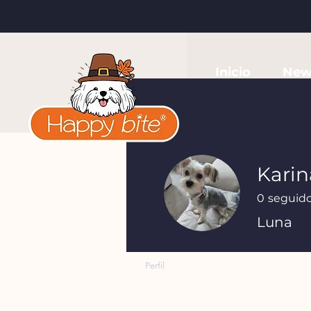
Inicio
New
Karin
0
seguid
Luna
Perfil