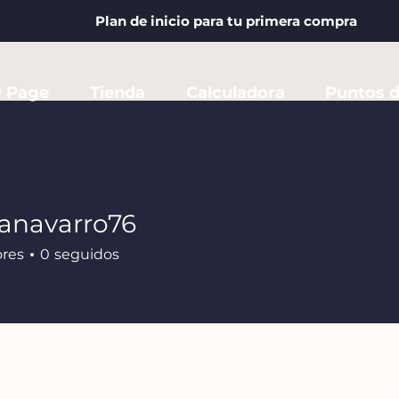
Plan de inicio para tu primera compra
 Page
Tienda
Calculadora
Puntos d
anavarro76
ores
0
seguidos