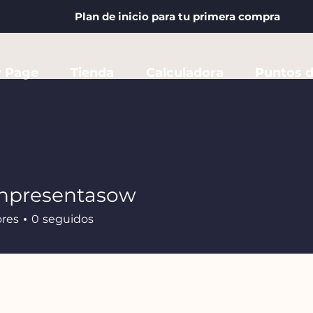
Plan de inicio para tu primera compra
 Page
Tienda
Calculadora
Puntos d
anpresentasow
esentasow
ores
0
seguidos