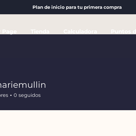
Plan de inicio para tu primera compra
 Page
Tienda
Calculadora
Puntos d
ariemullin
mullin
ores
0
seguidos